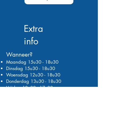
Extra
info
Wanneer?
Maandag 15u30 - 18u30
Dinsdag 15u30 - 18u30
Woensdag 12u30 - 18u30
Donderdag 13u30 - 18u30
Vrijdag 13u30 - 17u30
Zaterdag 13u30 - 17u30
Zondag 13u30 - 19u30
Tarieven
gelden voor 1 uur les per week
gedurende de wintercyclus (22 weken).