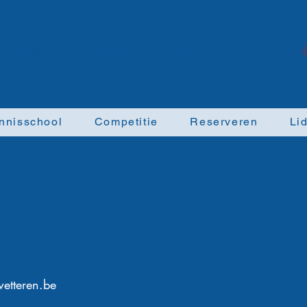
ennisclub Standaard Wetteren
nnisschool
Competitie
Reserveren
Li
etteren.be