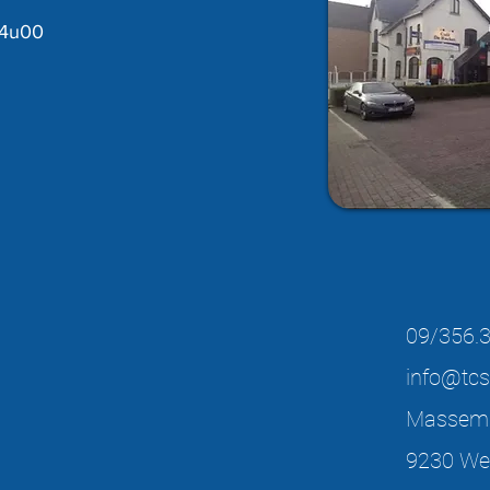
24u00
09/356.3
info@tcs
Massems
9230 We