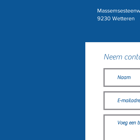
Massemsesteen
9230 Wetteren
Neem conta