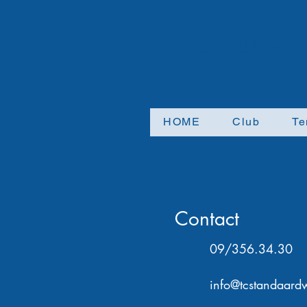
Koninklijke t
HOME
Club
Te
Contact
09/356.34.30
info@tcstandaardw