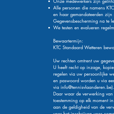
Onze medewerkers zijn geïnfo
Alle personen die namens KTC
en haar gemandateerden zijn 
Gegevensbescherming na te le
We testen en evalueren regelm
Bewaartermijn:
KTC Standaard Wetteren bewaar
Uw rechten omtrent uw gegev
U heeft recht op inzage, kopi
regelen via uw persoonlijke 
en paswoord worden u via ee
via
info@tennisvlaanderen.be
)
Daar waar de verwerking van 
toestemming op elk moment in 
aan de geldigheid van de verw
voor het inschrijven voor compe