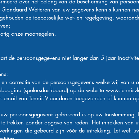
rmeerd over het belang van de bescherming van persoo
 Standaard Wetteren van uw gegevens kennis kunnen nem
gehouden de toepasselijke wet- en regelgeving, waaron
ven;
atig onze maatregelen.
t de persoonsgegevens niet langer dan 5 jaar inactivitei
ens:
e en correctie van de persoonsgegevens welke wij van u
webpagina (spelersdashboard) op de website
www.tennisvl
n email van Tennis Vlaanderen toegezonden of kunnen 
.
uw persoonsgegevens gebaseerd is op uw toestemming, h
te trekken zonder opgave van reden. Het intrekken van u
erkingen die gebeurd zijn vóór de intrekking. Let wel: uw
tities.