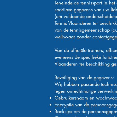
Teneinde de tennissport in he
sportieve gegevens van uw lid
(om voldoende onderscheidend 
Tennis Vlaanderen ter beschik
van de tennisgemeenschap (oud
weliswaar zonder contactgege
Van de officiële trainers, offi
eveneens de specifieke functi
Vlaanderen ter beschikking ges
Beveiliging van de gegevens:
Wij hebben passende technis
tegen onrechtmatige verwerki
Gebruikersnaam en wachtwoor
Encryptie van de persoonsgege
Back-ups om de persoonsgegeven