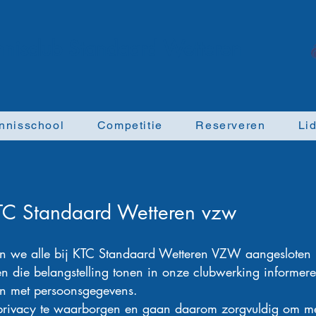
ennisclub Standaard Wetteren
nnisschool
Competitie
Reserveren
Li
KTC Standaard Wetteren vzw
len we alle bij KTC Standaard Wetteren VZW aangesloten
onen die belangstelling tonen in onze clubwerking informe
n met persoonsgegevens.
privacy te waarborgen en gaan daarom zorgvuldig om m