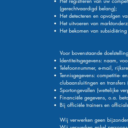
Het registreren van uw compet
(gerechtvaardigd belang);
Het detecteren en opvolgen va
Het uitvoeren van marktonderzo
Het bekomen van subsidiëring d
Voor bovenstaande doelstelli
Identiteitsgegevens: naam, voor
Telefoonnummer, e-mail, rijksr
Tennisgegevens: competitie- en
clubaansluitingen en transfers
Sportongevallen (wettelijke verp
Financiële gegevens, o.a. bet
Bij officiële trainers en offici
Wij verwerken geen bijzondere
Wij verwerken enkel persoonsge