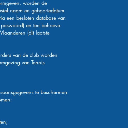
 vormgeven, worden de
lusief naam en geboortedatum
via een besloten database van
a paswoord) en ten behoeve
laanderen (dit laatste
tuurders van de club worden
bomgeving van Tennis
rsoonsgegevens te beschermen
omen:
ten;