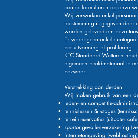
contactformulieren op onze we
Wij verwerken enkel persoons
toestemming is gegeven door de
worden geleverd om deze toest
Er wordt geen enkele categor
besluitvorming of profilering.
KTC Standaard Wetteren houdt 
algemeen beeldmateriaal te mak
bezwaar.
Verstrekking aan derden
Wij maken gebruik van een der
leden- en competitie-administra
tennislessen & -stages (tenniss
terreinreservaties (uitbater caf
sportongevallenverzekering (ve
internetomgeving (webhosting)