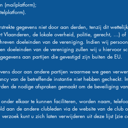
n (mailplatform);
telplatform).
trekte gegevens niet door aan derden, tenzij dit wettelijk
rt Vlaanderen, de lokale overheid, politie, gerecht, …) of
reven doeleinden van de vereniging. Indien wij persoo
n doeleinden van de vereniging zullen wij u hiervoor sch
gegevens aan partijen die gevestigd zijn buiten de EU.
evens door aan andere partijen waarmee we geen verwe
ncy van de betreffende instantie niet hebben gecheckt. I
den de nodige afspraken gemaakt om de beveiliging va
 onder elkaar te kunnen faciliteren, worden naam, telefo
teld aan de andere clubleden via de website van de club
verzoek kunt u zich laten verwijderen uit deze lijst (zie