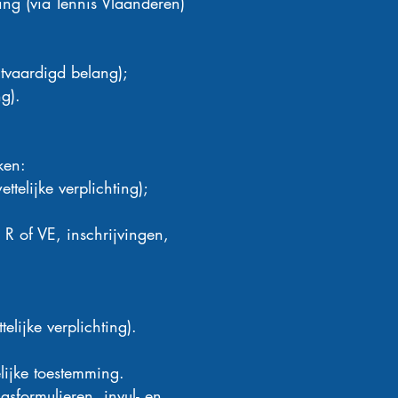
ing (via Tennis Vlaanderen)
htvaardigd belang);
g).
ken:
telijke verplichting);
 R of VE, inschrijvingen,
telijke verplichting).
lijke toestemming.
gsformulieren, invul- en