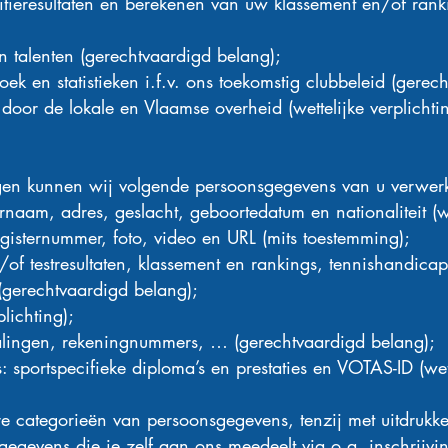
itieresultaten en berekenen van uw klassement en/of rank
n talenten (gerechtvaardigd belang);
ek en statistieken i.f.v. ons toekomstig clubbeleid (gerec
oor de lokale en Vlaamse overheid (wettelijke verplichtin
ngen kunnen wij volgende persoonsgegevens van u verwer
naam, adres, geslacht, geboortedatum en nationaliteit (wet
egisternummer, foto, video en URL (mits toestemming);
/of testresultaten, klassement en rankings, tennishandicap
 (gerechtvaardigd belang);
lichting);
alingen, rekeningnummers, … (gerechtvaardigd belang);
als: sportspecifieke diploma’s en prestaties en VOTAS-ID (wet
 categorieën van persoonsgegevens, tenzij met uitdrukke
gevens die je zelf aan ons meedeelt via o.a. inschrijvin