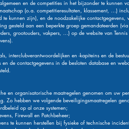
t algemeen en de competities in het bijzonder te kunnen
maatschap (o.a. competitieresultaten, klassement, …) inc
te kunnen zijn), en de noodzakelijke contactgegevens, 
king gesteld aan een beperkte groep gemandateerden (vi
ers, grootouders, vakpers, …) op de website van Tennis V
vens).
cials, interclubverantwoordelijken en -kapiteins en de bes
es en de contactgegevens in de besloten database en we
teld.
che en organisatorische maatregelen genomen om uw pe
ng. Zo hebben we volgende beveiligingsmaatregelen gen
dbeleid op al onze systemen;
vens, Firewall en Patchbeheer;
s te kunnen herstellen bij fysieke of technische inciden